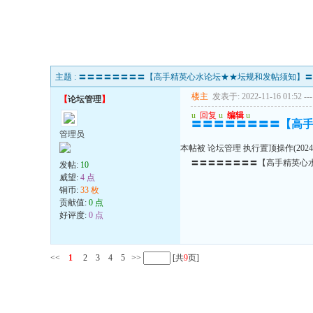
主题 : 〓〓〓〓〓〓〓〓【高手精英心水论坛★★坛规和发帖须知】
楼主
发表于: 2022-11-16 01:52
---
【
论坛管理
】
u
回复
u
编辑
u
〓〓〓〓〓〓〓〓【高
管理员
本帖被 论坛管理 执行置顶操作(2024-0
〓〓〓〓〓〓〓〓【高手精英心
发帖:
10
威望:
4 点
铜币:
33 枚
贡献值:
0 点
好评度:
0 点
<<
1
2
3
4
5
>>
[共
9
页]