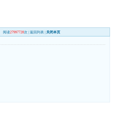
阅读
27997728
次 |
返回列表
|
关闭本页