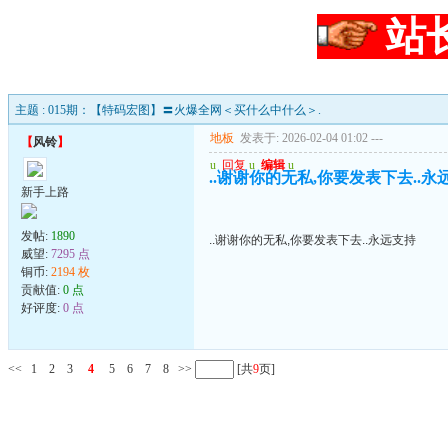
站
主题 : 015期：【特码宏图】〓火爆全网＜买什么中什么＞.
地板
发表于: 2026-02-04 01:02
---
【
风铃
】
u
回复
u
编辑
u
..谢谢你的无私,你要发表下去..永
新手上路
发帖:
1890
..谢谢你的无私,你要发表下去..永远支持
威望:
7295 点
铜币:
2194 枚
贡献值:
0 点
好评度:
0 点
<<
1
2
3
4
5
6
7
8
>>
[共
9
页]