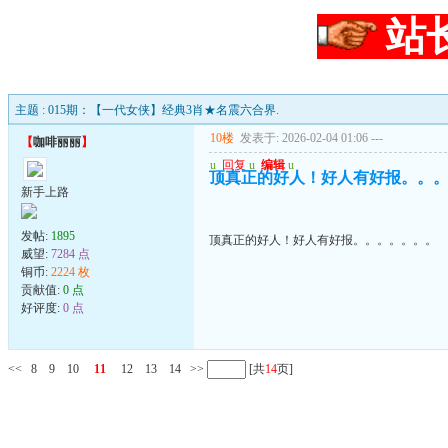
站
主题 : 015期：【一代女侠】经典3肖★名震六合界.
10楼
发表于: 2026-02-04 01:06
---
【
咖啡丽丽
】
u
回复
u
编辑
u
顶真正的好人！好人有好报。。
新手上路
发帖:
1895
顶真正的好人！好人有好报。。。。。。。
威望:
7284 点
铜币:
2224 枚
贡献值:
0 点
好评度:
0 点
<<
8
9
10
11
12
13
14
>>
[共
14
页]