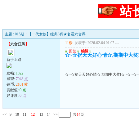
站
主题 : 015期：【一代女侠】经典3肖★名震六合界.
11楼
发表于: 2026-02-04 01:07
---
【
六合狂风
】
u
回复
u
编辑
u
☆~☆祝天天好心情☆,期期中大奖!
新手上路
发帖:
1822
☆~☆祝天天好心情☆,期期中大奖!☆~☆~☆~
威望:
7048 点
铜币:
2101 枚
贡献值:
0 点
好评度:
0 点
<<
9
10
11
12
13
14
>>
[共
14
页]