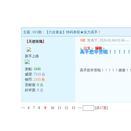
主题 : 015期：【六合黄金】特码单双★实力高手！
8楼
发表于: 2026-02-04 01:04
---
【
天使玫瑰
】
u
回复
u
编辑
u
高手您辛苦啦！！！！
新手上路
发帖:
1848
高手您辛苦啦！！！！！谢谢！
威望:
7113 点
铜币:
2145 枚
贡献值:
0 点
好评度:
0 点
<<
6
7
8
9
10
11
12
13
>>
[共
17
页]