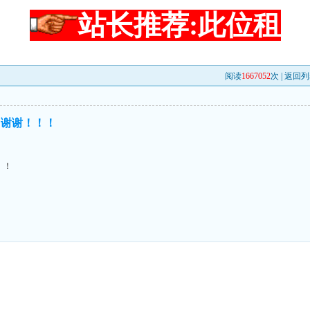
站长推荐:此位租
阅读
1667052
次 |
返回列
！谢谢！！！
！！