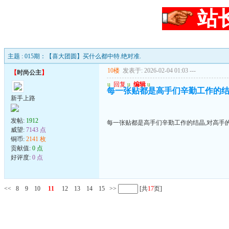
站
主题 : 015期：【喜大团圆】买什么都中特.绝对准.
10楼
发表于: 2026-02-04 01:03
---
【
时尚公主
】
u
回复
u
编辑
u
每一张贴都是高手们辛勤工作的结
新手上路
发帖:
1912
每一张贴都是高手们辛勤工作的结晶,对高手
威望:
7143 点
铜币:
2141 枚
贡献值:
0 点
好评度:
0 点
<<
8
9
10
11
12
13
14
15
>>
[共
17
页]