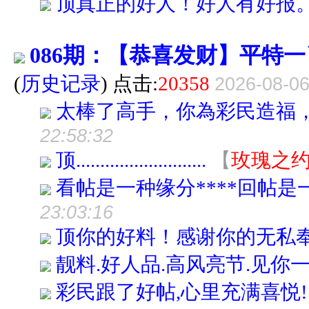
顶真正的好人！好人有好报
086期：【恭喜发财】平特一
(
历史记录
) 点击:
20358
2026-08-06
太棒了高手，你為彩民造福
22:58:32
顶...........................
【
玫瑰之
看帖是一种缘分****回帖是
23:03:16
顶你的好料！感谢你的无私
靓料.好人品.高风亮节.见你
彩民跟了好帖,心里充满喜悦!