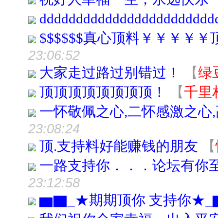
dddddddddddddddddddddddd
$$$$$$真心顶料￥￥￥￥
23:06:52
大家走过路过别错过！
【
绿
顶顶顶顶顶顶顶顶！
【
千里
一怀敬佩之心,二怀感激之心
23:08:24
顶.支持料好能赚钱的朋友
【
一路支持你．．．论坛有你
23:12:58
▆▇_★期期顶你 支持你★_