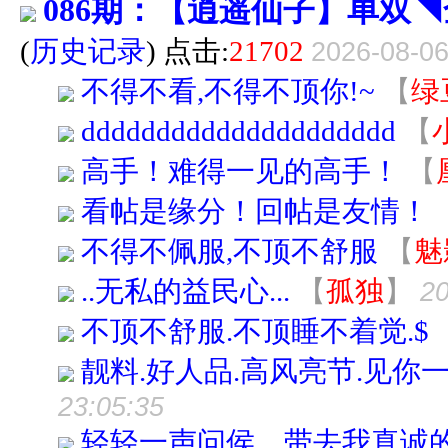
086期：【逍遥仙子】单双◥
(
历史记录
) 点击:
21702
2026-08-06
不得不看,不得不顶你!~
【
绿
ddddddddddddddddddddd
【
高手！难得一见的高手！
【
看帖是缘分！回帖是友情！
不得不佩服,不顶不舒服
【
魅
..无私的益民心...
【
孤独
】
20
不顶不舒服.不顶睡不着觉.$
靓料.好人品.高风亮节.见你
23:05:35
轻轻一声问侯，带去我真诚