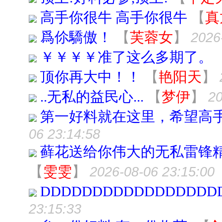
高手你很牛 高手你很牛
【
真
爲伱驕傲！
【
芙蓉女
】
2026
￥￥￥￥准了这么多期了。
顶你再大中！！
【
艳阳天
】
..无私的益民心...
【
梦伊
】
20
第一好料就在这里，希望高
06 23:14:58
藓花送给你伟大的无私雷锋精
【
雯雯
】
2026-08-06 23:15:00
DDDDDDDDDDDDDDDDD
23:15:33