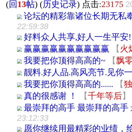
(
回
13
帖
)
(
历史记录
) 点击:
23175
2
论坛的精彩靠诸位长期无私
22:59:38
好料众人共享,好人一生平安!
赢赢赢赢赢赢赢赢赢赢
【
火
我要把你顶得高高的~
【
飘
靓料.好人品.高风亮节.见你
我要把你顶得高高的......
【
真的很感谢 ！
【
千年等后
】
最崇拜的高手 最崇拜的高手
23:12:33
愿你继续用最精彩的业绩，