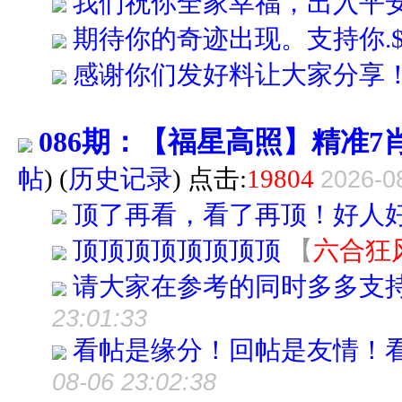
我们祝你全家幸福，出入平
期待你的奇迹出现。支持你.$$
感谢你们发好料让大家分享
086期：【福星高照】精准7
帖
)
(
历史记录
) 点击:
19804
2026-0
顶了再看，看了再顶！好人
顶顶顶顶顶顶顶顶
【
六合狂
请大家在参考的同时多多支持
23:01:33
看帖是缘分！回帖是友情！
08-06 23:02:38