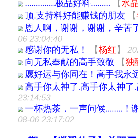
..............极品好料.........
【
水
顶.支持料好能赚钱的朋友
【
恩人啊，谢谢，谢谢，辛苦
06 23:04:40
感谢你的无私！
【
杨红
】
20
向无私奉献的高手致敬
【
独
愿好运与你同在！高手我永
高手你太神了.高手你太神了.
23:14:53
一杯热茶，一声问候.......
08-06 23:17:02