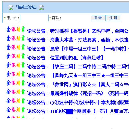
『
精英主论坛
』
y
用户名：
y
密码：