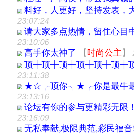
料好，人更好，坚持发表，
23:07:24
请大家多点热情，留住心目
23:10:06
高手你太神了
【
时尚公主
】
顶┽顶┽顶┽顶┽顶┽顶┽
23:11:38
★☆╭顶你╮★╭你是最牛
23:13:16
论坛有你的参与更精彩无限
23:16:09
无私奉献,极限典范,彩民福音!